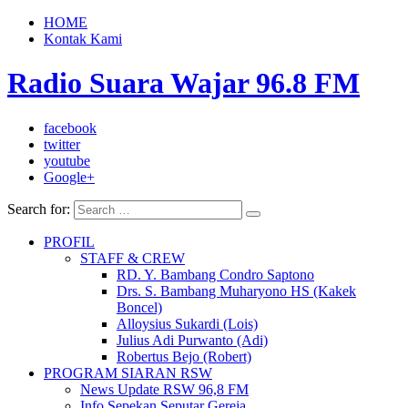
HOME
Kontak Kami
Radio Suara Wajar 96.8 FM
facebook
twitter
youtube
Google+
Search for:
PROFIL
STAFF & CREW
RD. Y. Bambang Condro Saptono
Drs. S. Bambang Muharyono HS (Kakek
Boncel)
Alloysius Sukardi (Lois)
Julius Adi Purwanto (Adi)
Robertus Bejo (Robert)
PROGRAM SIARAN RSW
News Update RSW 96,8 FM
Info Sepekan Seputar Gereja