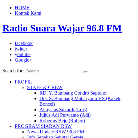
HOME
Kontak Kami
Radio Suara Wajar 96.8 FM
facebook
twitter
youtube
Google+
Search for:
PROFIL
STAFF & CREW
RD. Y. Bambang Condro Saptono
Drs. S. Bambang Muharyono HS (Kakek
Boncel)
Alloysius Sukardi (Lois)
Julius Adi Purwanto (Adi)
Robertus Bejo (Robert)
PROGRAM SIARAN RSW
News Update RSW 96,8 FM
Info Sepekan Seputar Gereja