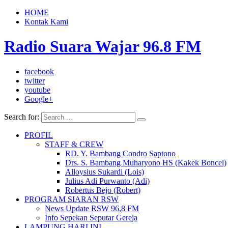
HOME
Kontak Kami
Radio Suara Wajar 96.8 FM
facebook
twitter
youtube
Google+
Search for:
PROFIL
STAFF & CREW
RD. Y. Bambang Condro Saptono
Drs. S. Bambang Muharyono HS (Kakek Boncel)
Alloysius Sukardi (Lois)
Julius Adi Purwanto (Adi)
Robertus Bejo (Robert)
PROGRAM SIARAN RSW
News Update RSW 96,8 FM
Info Sepekan Seputar Gereja
LAMPUNG HARI INI