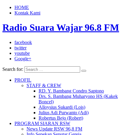
HOME
Kontak Kami
Radio Suara Wajar 96.8 FM
facebook
twitter
youtube
Google+
Search for:
PROFIL
STAFF & CREW
RD. Y. Bambang Condro Saptono
Drs. S. Bambang Muharyono HS (Kakek
Boncel)
Alloysius Sukardi (Lois)
Julius Adi Purwanto (Adi)
Robertus Bejo (Robert)
PROGRAM SIARAN RSW
News Update RSW 96,8 FM
Info Sepekan Seputar Gereja