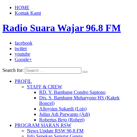
HOME
Kontak Kami
Radio Suara Wajar 96.8 FM
facebook
twitter
youtube
Google+
Search for:
PROFIL
STAFF & CREW
RD. Y. Bambang Condro Saptono
Drs. S. Bambang Muharyono HS (Kakek
Boncel)
Alloysius Sukardi (Lois)
Julius Adi Purwanto (Adi)
Robertus Bejo (Robert)
PROGRAM SIARAN RSW
News Update RSW 96,8 FM
Info Sepekan Seputar Gereja