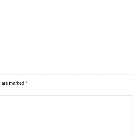
s are marked
*