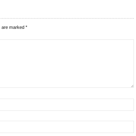
s are marked
*