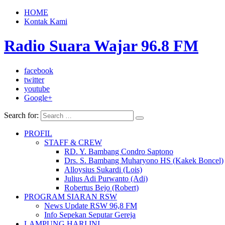
HOME
Kontak Kami
Radio Suara Wajar 96.8 FM
facebook
twitter
youtube
Google+
Search for:
PROFIL
STAFF & CREW
RD. Y. Bambang Condro Saptono
Drs. S. Bambang Muharyono HS (Kakek Boncel)
Alloysius Sukardi (Lois)
Julius Adi Purwanto (Adi)
Robertus Bejo (Robert)
PROGRAM SIARAN RSW
News Update RSW 96,8 FM
Info Sepekan Seputar Gereja
LAMPUNG HARI INI