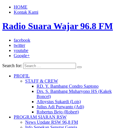
HOME
Kontak Kami
Radio Suara Wajar 96.8 FM
facebook
twitter
youtube
Google+
Search for:
PROFIL
STAFF & CREW
RD. Y. Bambang Condro Saptono
Drs. S. Bambang Muharyono HS (Kakek
Boncel)
Alloysius Sukardi (Lois)
Julius Adi Purwanto (Adi)
Robertus Bejo (Robert)
PROGRAM SIARAN RSW
News Update RSW 96,8 FM
Info Sepekan Seputar Gereja