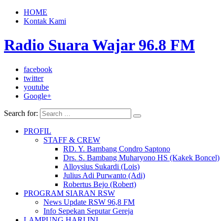
HOME
Kontak Kami
Radio Suara Wajar 96.8 FM
facebook
twitter
youtube
Google+
Search for:
PROFIL
STAFF & CREW
RD. Y. Bambang Condro Saptono
Drs. S. Bambang Muharyono HS (Kakek Boncel)
Alloysius Sukardi (Lois)
Julius Adi Purwanto (Adi)
Robertus Bejo (Robert)
PROGRAM SIARAN RSW
News Update RSW 96,8 FM
Info Sepekan Seputar Gereja
LAMPUNG HARI INI