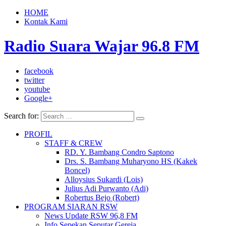
HOME
Kontak Kami
Radio Suara Wajar 96.8 FM
facebook
twitter
youtube
Google+
Search for:
PROFIL
STAFF & CREW
RD. Y. Bambang Condro Saptono
Drs. S. Bambang Muharyono HS (Kakek
Boncel)
Alloysius Sukardi (Lois)
Julius Adi Purwanto (Adi)
Robertus Bejo (Robert)
PROGRAM SIARAN RSW
News Update RSW 96,8 FM
Info Sepekan Seputar Gereja