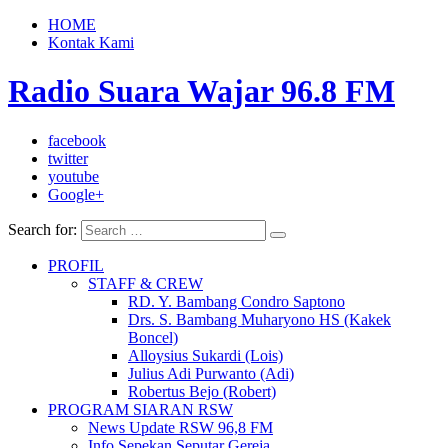
HOME
Kontak Kami
Radio Suara Wajar 96.8 FM
facebook
twitter
youtube
Google+
Search for:
PROFIL
STAFF & CREW
RD. Y. Bambang Condro Saptono
Drs. S. Bambang Muharyono HS (Kakek
Boncel)
Alloysius Sukardi (Lois)
Julius Adi Purwanto (Adi)
Robertus Bejo (Robert)
PROGRAM SIARAN RSW
News Update RSW 96,8 FM
Info Sepekan Seputar Gereja