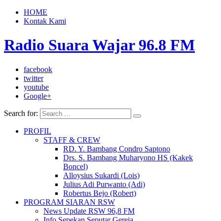
HOME
Kontak Kami
Radio Suara Wajar 96.8 FM
facebook
twitter
youtube
Google+
Search for:
PROFIL
STAFF & CREW
RD. Y. Bambang Condro Saptono
Drs. S. Bambang Muharyono HS (Kakek
Boncel)
Alloysius Sukardi (Lois)
Julius Adi Purwanto (Adi)
Robertus Bejo (Robert)
PROGRAM SIARAN RSW
News Update RSW 96,8 FM
Info Sepekan Seputar Gereja