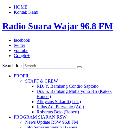
HOME
Kontak Kami
Radio Suara Wajar 96.8 FM
facebook
twitter
youtube
Google+
Search for:
PROFIL
STAFF & CREW
RD. Y. Bambang Condro Saptono
Drs. S. Bambang Muharyono HS (Kakek
Boncel)
Alloysius Sukardi (Lois)
Julius Adi Purwanto (Adi)
Robertus Bejo (Robert)
PROGRAM SIARAN RSW
News Update RSW 96,8 FM
Info Sepekan Seputar Gereja