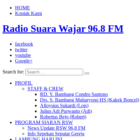
HOME
Kontak Kami
Radio Suara Wajar 96.8 FM
facebook
twitter
youtube
Google+
Search for:
PROFIL
STAFF & CREW
RD. Y. Bambang Condro Saptono
Drs. S. Bambang Muharyono HS (Kakek Boncel)
Alloysius Sukardi (Lois)
Julius Adi Purwanto (Adi)
Robertus Bejo (Robert)
PROGRAM SIARAN RSW
News Update RSW 96,8 FM
Info Sepekan Seputar Gereja
LAMPUNG HARI INI