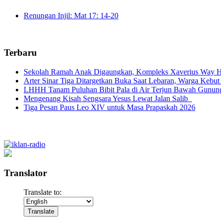
Renungan Injil: Mat 17: 14-20
Terbaru
Sekolah Ramah Anak Digaungkan, Kompleks Xaverius Way Ha
Arter Sinar Tiga Ditargetkan Buka Saat Lebaran, Warga Kebut
LHHH Tanam Puluhan Bibit Pala di Air Terjun Bawah Gunun
Mengenang Kisah Sengsara Yesus Lewat Jalan Salib
Tiga Pesan Paus Leo XIV untuk Masa Prapaskah 2026
Translator
Translate to: