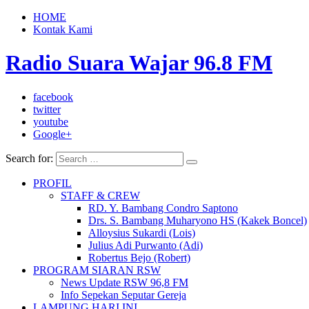
HOME
Kontak Kami
Radio Suara Wajar 96.8 FM
facebook
twitter
youtube
Google+
Search for:
PROFIL
STAFF & CREW
RD. Y. Bambang Condro Saptono
Drs. S. Bambang Muharyono HS (Kakek Boncel)
Alloysius Sukardi (Lois)
Julius Adi Purwanto (Adi)
Robertus Bejo (Robert)
PROGRAM SIARAN RSW
News Update RSW 96,8 FM
Info Sepekan Seputar Gereja
LAMPUNG HARI INI