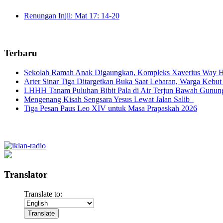
Renungan Injil: Mat 17: 14-20
Terbaru
Sekolah Ramah Anak Digaungkan, Kompleks Xaverius Way Ha
Arter Sinar Tiga Ditargetkan Buka Saat Lebaran, Warga Kebut
LHHH Tanam Puluhan Bibit Pala di Air Terjun Bawah Gunun
Mengenang Kisah Sengsara Yesus Lewat Jalan Salib
Tiga Pesan Paus Leo XIV untuk Masa Prapaskah 2026
Translator
Translate to: