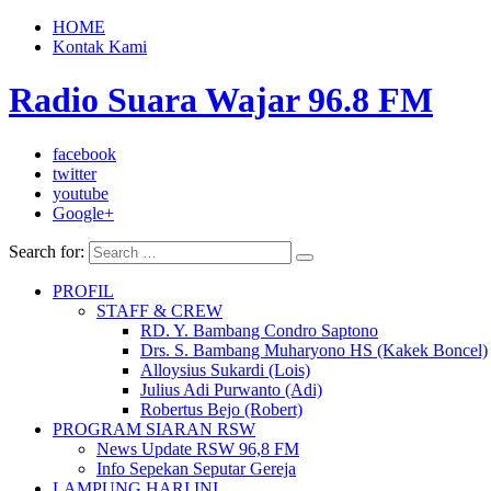
HOME
Kontak Kami
Radio Suara Wajar 96.8 FM
facebook
twitter
youtube
Google+
Search for:
PROFIL
STAFF & CREW
RD. Y. Bambang Condro Saptono
Drs. S. Bambang Muharyono HS (Kakek Boncel)
Alloysius Sukardi (Lois)
Julius Adi Purwanto (Adi)
Robertus Bejo (Robert)
PROGRAM SIARAN RSW
News Update RSW 96,8 FM
Info Sepekan Seputar Gereja
LAMPUNG HARI INI