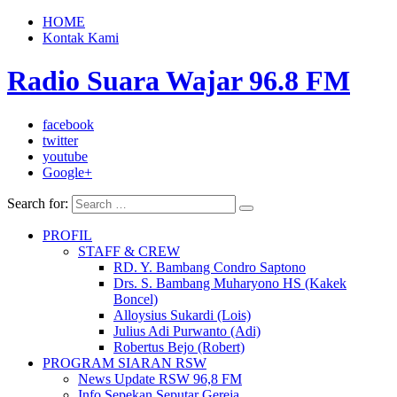
HOME
Kontak Kami
Radio Suara Wajar 96.8 FM
facebook
twitter
youtube
Google+
Search for:
PROFIL
STAFF & CREW
RD. Y. Bambang Condro Saptono
Drs. S. Bambang Muharyono HS (Kakek
Boncel)
Alloysius Sukardi (Lois)
Julius Adi Purwanto (Adi)
Robertus Bejo (Robert)
PROGRAM SIARAN RSW
News Update RSW 96,8 FM
Info Sepekan Seputar Gereja