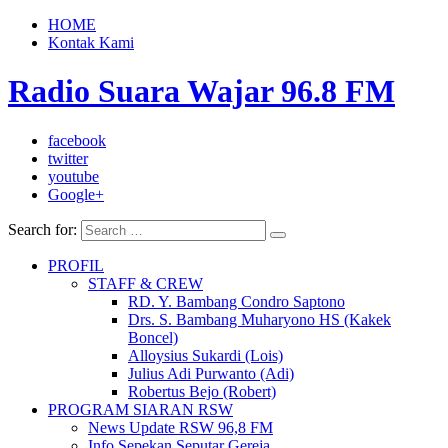
HOME
Kontak Kami
Radio Suara Wajar 96.8 FM
facebook
twitter
youtube
Google+
Search for:
PROFIL
STAFF & CREW
RD. Y. Bambang Condro Saptono
Drs. S. Bambang Muharyono HS (Kakek
Boncel)
Alloysius Sukardi (Lois)
Julius Adi Purwanto (Adi)
Robertus Bejo (Robert)
PROGRAM SIARAN RSW
News Update RSW 96,8 FM
Info Sepekan Seputar Gereja