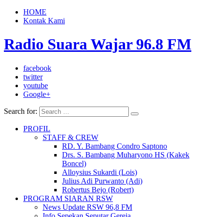
HOME
Kontak Kami
Radio Suara Wajar 96.8 FM
facebook
twitter
youtube
Google+
Search for:
PROFIL
STAFF & CREW
RD. Y. Bambang Condro Saptono
Drs. S. Bambang Muharyono HS (Kakek
Boncel)
Alloysius Sukardi (Lois)
Julius Adi Purwanto (Adi)
Robertus Bejo (Robert)
PROGRAM SIARAN RSW
News Update RSW 96,8 FM
Info Sepekan Seputar Gereja