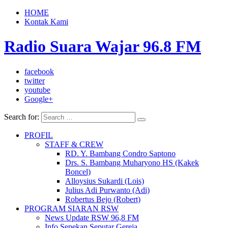
HOME
Kontak Kami
Radio Suara Wajar 96.8 FM
facebook
twitter
youtube
Google+
Search for:
PROFIL
STAFF & CREW
RD. Y. Bambang Condro Saptono
Drs. S. Bambang Muharyono HS (Kakek
Boncel)
Alloysius Sukardi (Lois)
Julius Adi Purwanto (Adi)
Robertus Bejo (Robert)
PROGRAM SIARAN RSW
News Update RSW 96,8 FM
Info Sepekan Seputar Gereja