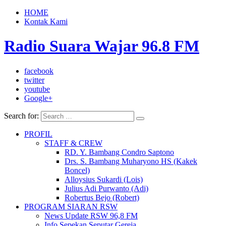
HOME
Kontak Kami
Radio Suara Wajar 96.8 FM
facebook
twitter
youtube
Google+
Search for:
PROFIL
STAFF & CREW
RD. Y. Bambang Condro Saptono
Drs. S. Bambang Muharyono HS (Kakek
Boncel)
Alloysius Sukardi (Lois)
Julius Adi Purwanto (Adi)
Robertus Bejo (Robert)
PROGRAM SIARAN RSW
News Update RSW 96,8 FM
Info Sepekan Seputar Gereja