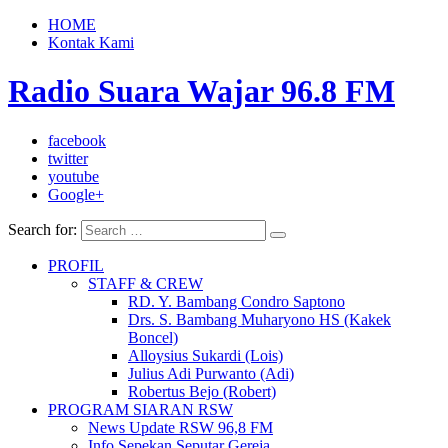
HOME
Kontak Kami
Radio Suara Wajar 96.8 FM
facebook
twitter
youtube
Google+
Search for:
PROFIL
STAFF & CREW
RD. Y. Bambang Condro Saptono
Drs. S. Bambang Muharyono HS (Kakek
Boncel)
Alloysius Sukardi (Lois)
Julius Adi Purwanto (Adi)
Robertus Bejo (Robert)
PROGRAM SIARAN RSW
News Update RSW 96,8 FM
Info Sepekan Seputar Gereja