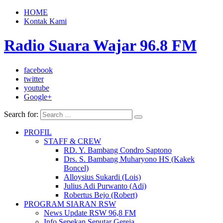
HOME
Kontak Kami
Radio Suara Wajar 96.8 FM
facebook
twitter
youtube
Google+
Search for:
PROFIL
STAFF & CREW
RD. Y. Bambang Condro Saptono
Drs. S. Bambang Muharyono HS (Kakek
Boncel)
Alloysius Sukardi (Lois)
Julius Adi Purwanto (Adi)
Robertus Bejo (Robert)
PROGRAM SIARAN RSW
News Update RSW 96,8 FM
Info Sepekan Seputar Gereja