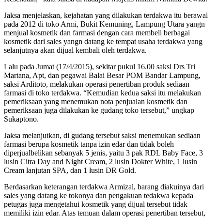
Jaksa menjelaskan, kejahatan yang dilakukan terdakwa itu berawal
pada 2012 di toko Armi, Bukit Kemuning, Lampung Utara yangn
menjual kosmetik dan farmasi dengan cara membeli berbagai
kosmetik dari sales yangn datang ke tempat usaha terdakwa yang
selanjutnya akan dijual kembali oleh terdakwa.
Lalu pada Jumat (17/4/2015), sekitar pukul 16.00 saksi Drs Tri
Martana, Apt, dan pegawai Balai Besar POM Bandar Lampung,
saksi Arditoto, melakukan operasi penertiban produk sediaan
farmasi di toko terdakwa. “Kemudian kedua saksi itu melakukan
pemeriksaan yang menemukan nota penjualan kosmetik dan
pemeriksaan juga dilakukan ke gudang toko tersebut,” ungkap
Sukaptono.
Jaksa melanjutkan, di gudang tersebut saksi menemukan sediaan
farmasi berupa kosmetik tanpa izin edar dan tidak boleh
diperjualbelikan sebanyak 5 jenis, yaitu 3 pak RDL Baby Face, 3
lusin Citra Day and Night Cream, 2 lusin Dokter White, 1 lusin
Cream lanjutan SPA, dan 1 lusin DR Gold.
Berdasarkan keterangan terdakwa Armizal, barang diakuinya dari
sales yang datang ke tokonya dan pengakuan tedakwa kepada
petugas juga mengetahui kosmetik yang dijual tersebut tidak
memiliki izin edar. Atas temuan dalam operasi penertiban tersebut,