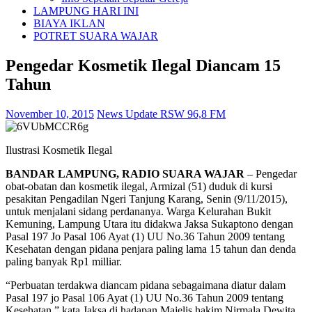
LAMPUNG HARI INI
BIAYA IKLAN
POTRET SUARA WAJAR
Pengedar Kosmetik Ilegal Diancam 15
Tahun
November 10, 2015
News Update RSW 96,8 FM
Ilustrasi Kosmetik Ilegal
BANDAR LAMPUNG, RADIO SUARA WAJAR
– Pengedar
obat-obatan dan kosmetik ilegal, Armizal (51) duduk di kursi
pesakitan Pengadilan Ngeri Tanjung Karang, Senin (9/11/2015),
untuk menjalani sidang perdananya. Warga Kelurahan Bukit
Kemuning, Lampung Utara itu didakwa Jaksa Sukaptono dengan
Pasal 197 Jo Pasal 106 Ayat (1) UU No.36 Tahun 2009 tentang
Kesehatan dengan pidana penjara paling lama 15 tahun dan denda
paling banyak Rp1 milliar.
“Perbuatan terdakwa diancam pidana sebagaimana diatur dalam
Pasal 197 jo Pasal 106 Ayat (1) UU No.36 Tahun 2009 tentang
Kesehatan,” kata Jaksa di hadapan Majelis hakim Nirmala Dewita.