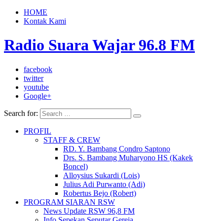
HOME
Kontak Kami
Radio Suara Wajar 96.8 FM
facebook
twitter
youtube
Google+
Search for:
PROFIL
STAFF & CREW
RD. Y. Bambang Condro Saptono
Drs. S. Bambang Muharyono HS (Kakek
Boncel)
Alloysius Sukardi (Lois)
Julius Adi Purwanto (Adi)
Robertus Bejo (Robert)
PROGRAM SIARAN RSW
News Update RSW 96,8 FM
Info Sepekan Seputar Gereja