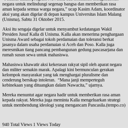
negara untuk melindungi segenap bangsa dan memberikan rasa
aman kepada semua warga negara,” ucap Kasim Adam, koordinator
aksi yang akan digelar di depan kampus Universitas Islam Malang
(Unisma), Sabtu 31 Oktober 2015.
Aksi itu sengaja digelar untuk menyambut kedatangan Wakil
Presiden Jusuf Kalla di Unisma. Kalla akan menerima penghargaan
Unisma Award sebagai tokoh perdamaian dan toleransi berkat
jasanya dalam usaha perdamaian si Aceh dan Poso. Kalla juga
meresmikan tiang pancang pembangunan gedung pascasarjana dan
rumah susun sewa untuk mahasiswa.
Mahasiswa khawatir aksi kekerasan rakyat sipil oleh aparat negara
dan militer semakin marak. Apalagi kini bermunculan gerakan
kelompok masyarakat yang tak menghargai pluralisme dan
cenderung bersikap intoleran. “Mana janji memperteguh
kebinekaan yang dituangkan dalam Nawacita,” ujarnya.
Mereka menuntut agar negara hadir untuk memberikan rasa aman
kepada rakyat. Mereka juga meminta Kalla mengeluarkan strategi
untuk membendung ideologi yang mengancam Pancasila.(tempo.co)
940 Total Views
1 Views Today