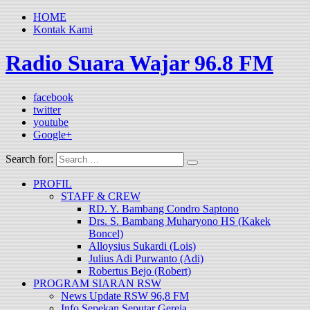
HOME
Kontak Kami
Radio Suara Wajar 96.8 FM
facebook
twitter
youtube
Google+
Search for:
PROFIL
STAFF & CREW
RD. Y. Bambang Condro Saptono
Drs. S. Bambang Muharyono HS (Kakek
Boncel)
Alloysius Sukardi (Lois)
Julius Adi Purwanto (Adi)
Robertus Bejo (Robert)
PROGRAM SIARAN RSW
News Update RSW 96,8 FM
Info Sepekan Seputar Gereja