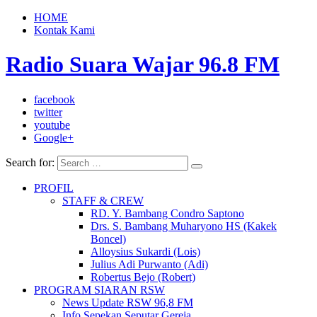
HOME
Kontak Kami
Radio Suara Wajar 96.8 FM
facebook
twitter
youtube
Google+
Search for:
PROFIL
STAFF & CREW
RD. Y. Bambang Condro Saptono
Drs. S. Bambang Muharyono HS (Kakek
Boncel)
Alloysius Sukardi (Lois)
Julius Adi Purwanto (Adi)
Robertus Bejo (Robert)
PROGRAM SIARAN RSW
News Update RSW 96,8 FM
Info Sepekan Seputar Gereja