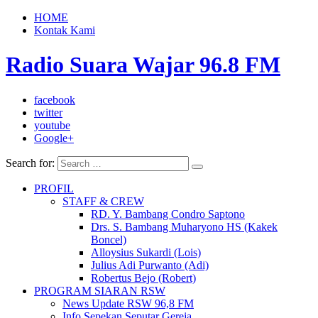
HOME
Kontak Kami
Radio Suara Wajar 96.8 FM
facebook
twitter
youtube
Google+
Search for:
PROFIL
STAFF & CREW
RD. Y. Bambang Condro Saptono
Drs. S. Bambang Muharyono HS (Kakek
Boncel)
Alloysius Sukardi (Lois)
Julius Adi Purwanto (Adi)
Robertus Bejo (Robert)
PROGRAM SIARAN RSW
News Update RSW 96,8 FM
Info Sepekan Seputar Gereja