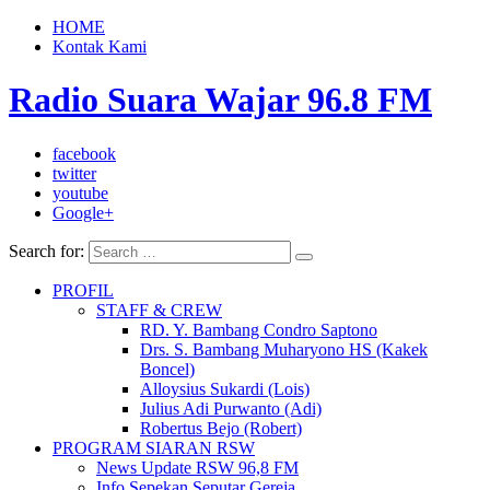
HOME
Kontak Kami
Radio Suara Wajar 96.8 FM
facebook
twitter
youtube
Google+
Search for:
PROFIL
STAFF & CREW
RD. Y. Bambang Condro Saptono
Drs. S. Bambang Muharyono HS (Kakek
Boncel)
Alloysius Sukardi (Lois)
Julius Adi Purwanto (Adi)
Robertus Bejo (Robert)
PROGRAM SIARAN RSW
News Update RSW 96,8 FM
Info Sepekan Seputar Gereja