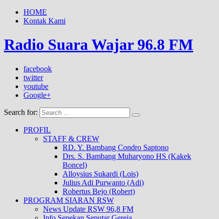
HOME
Kontak Kami
Radio Suara Wajar 96.8 FM
facebook
twitter
youtube
Google+
Search for:
PROFIL
STAFF & CREW
RD. Y. Bambang Condro Saptono
Drs. S. Bambang Muharyono HS (Kakek
Boncel)
Alloysius Sukardi (Lois)
Julius Adi Purwanto (Adi)
Robertus Bejo (Robert)
PROGRAM SIARAN RSW
News Update RSW 96,8 FM
Info Sepekan Seputar Gereja