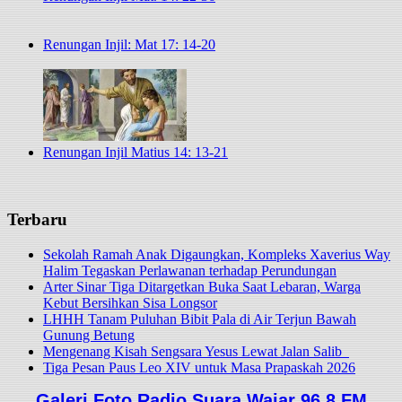
Renungan Injil: Mat 17: 14-20
Renungan Injil Matius 14: 13-21
Terbaru
Sekolah Ramah Anak Digaungkan, Kompleks Xaverius Way
Halim Tegaskan Perlawanan terhadap Perundungan
Arter Sinar Tiga Ditargetkan Buka Saat Lebaran, Warga
Kebut Bersihkan Sisa Longsor
LHHH Tanam Puluhan Bibit Pala di Air Terjun Bawah
Gunung Betung
Mengenang Kisah Sengsara Yesus Lewat Jalan Salib
Tiga Pesan Paus Leo XIV untuk Masa Prapaskah 2026
Galeri Foto Radio Suara Wajar 96,8 FM