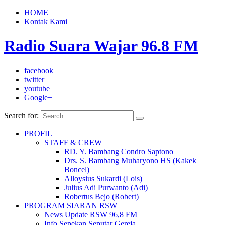
HOME
Kontak Kami
Radio Suara Wajar 96.8 FM
facebook
twitter
youtube
Google+
Search for:
PROFIL
STAFF & CREW
RD. Y. Bambang Condro Saptono
Drs. S. Bambang Muharyono HS (Kakek
Boncel)
Alloysius Sukardi (Lois)
Julius Adi Purwanto (Adi)
Robertus Bejo (Robert)
PROGRAM SIARAN RSW
News Update RSW 96,8 FM
Info Sepekan Seputar Gereja