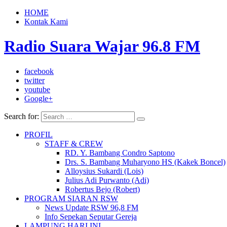
HOME
Kontak Kami
Radio Suara Wajar 96.8 FM
facebook
twitter
youtube
Google+
Search for:
PROFIL
STAFF & CREW
RD. Y. Bambang Condro Saptono
Drs. S. Bambang Muharyono HS (Kakek Boncel)
Alloysius Sukardi (Lois)
Julius Adi Purwanto (Adi)
Robertus Bejo (Robert)
PROGRAM SIARAN RSW
News Update RSW 96,8 FM
Info Sepekan Seputar Gereja
LAMPUNG HARI INI