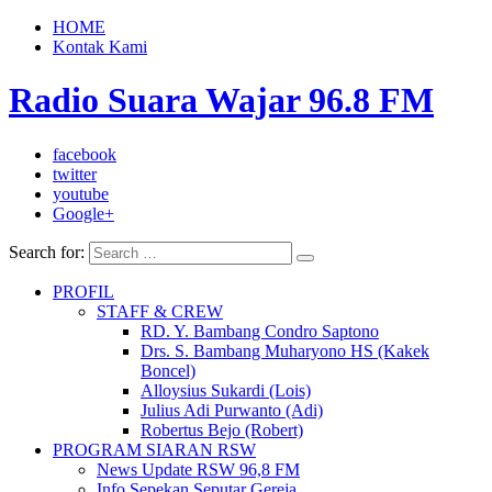
HOME
Kontak Kami
Radio Suara Wajar 96.8 FM
facebook
twitter
youtube
Google+
Search for:
PROFIL
STAFF & CREW
RD. Y. Bambang Condro Saptono
Drs. S. Bambang Muharyono HS (Kakek
Boncel)
Alloysius Sukardi (Lois)
Julius Adi Purwanto (Adi)
Robertus Bejo (Robert)
PROGRAM SIARAN RSW
News Update RSW 96,8 FM
Info Sepekan Seputar Gereja