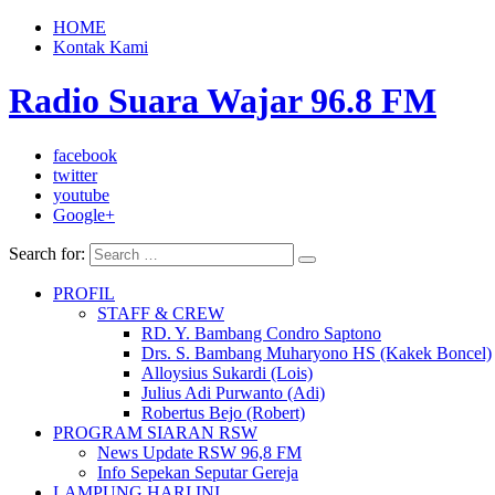
HOME
Kontak Kami
Radio Suara Wajar 96.8 FM
facebook
twitter
youtube
Google+
Search for:
PROFIL
STAFF & CREW
RD. Y. Bambang Condro Saptono
Drs. S. Bambang Muharyono HS (Kakek Boncel)
Alloysius Sukardi (Lois)
Julius Adi Purwanto (Adi)
Robertus Bejo (Robert)
PROGRAM SIARAN RSW
News Update RSW 96,8 FM
Info Sepekan Seputar Gereja
LAMPUNG HARI INI