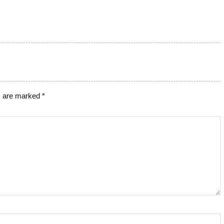
s are marked
*