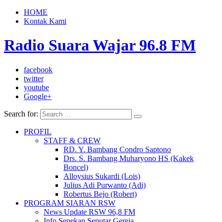
HOME
Kontak Kami
Radio Suara Wajar 96.8 FM
facebook
twitter
youtube
Google+
Search for:
PROFIL
STAFF & CREW
RD. Y. Bambang Condro Saptono
Drs. S. Bambang Muharyono HS (Kakek
Boncel)
Alloysius Sukardi (Lois)
Julius Adi Purwanto (Adi)
Robertus Bejo (Robert)
PROGRAM SIARAN RSW
News Update RSW 96,8 FM
Info Sepekan Seputar Gereja