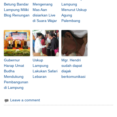
Betung Bandar
Mengenang
Lampung
Lampung Miliki
Mas Aan
Menurut Uskup
Blog Renungan
disiarkan Live
Agung
di Suara Wajar
Palembang
Gubernur
Uskup
Mgr. Hendri
Harap Umat
Lampung
sudah dapat
Budha
Lakukan Safari
diajak
Mendukung
Lebaran
berkomunikasi
Pembangunan
di Lampung
Leave a comment