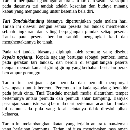
Tari ini merupakan gabungan antara seni tari dan sastra. Meskipun
pada dasarnya tari tandak adalah kesenian dan budaya minang
kabau yang mengandung unsur kesenian bela diri.
Tari Tandak/danding
biasanya dipertunjukan pada malam hari.
Tarian ini diawali dengan semua peserta tari tandak membentuk
sebuah lingkaran dan saling berpegangan pundak setiap peserta.
Lantas para peserta berjalan sambil mengangkat kaki dan
menghentakannya ke tanah.
Pada tari tandak biasanya dipimpin oleh seorang yang disebut
kepala ngejang
. Kepala ngejang bertugas sebagai pemberi irama
pada gerakan tari tandak, dan berdiri di tengah-tangah peserta
dengan memainkan alat giring-giring yang berbahan besi atau perak
bercampur perunggu.
Tarian ini bertujuan agar pemuda dan pemudi mempunyai
kesempatan untuk bertemu. Pertemuan itu kadang-kadang berakhir
pada jatuh cinta.
Tari Tandak
menjadi media silaturahmi tempat
bertemunya antara pemuda dan pemudi antar kampung. Banyak
pasangan suami istri yang bermula dari pertemuan acara tari Tandak
ini namun ada pula yang kisah cintanya tidak direstui pihak
keluarga.
Tarian ini melambangkan ikatan yang terjalin antara teman-teman
yang berlainan kampung. Tarian ini juga menciptakan rasa aman