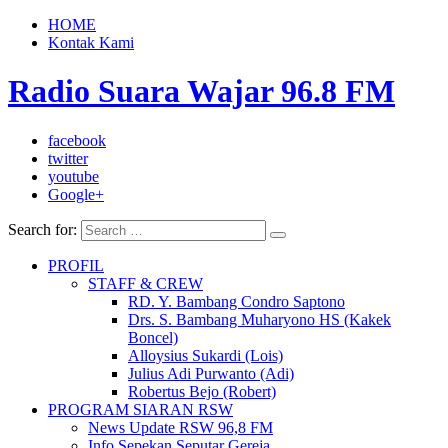
HOME
Kontak Kami
Radio Suara Wajar 96.8 FM
facebook
twitter
youtube
Google+
Search for:
PROFIL
STAFF & CREW
RD. Y. Bambang Condro Saptono
Drs. S. Bambang Muharyono HS (Kakek
Boncel)
Alloysius Sukardi (Lois)
Julius Adi Purwanto (Adi)
Robertus Bejo (Robert)
PROGRAM SIARAN RSW
News Update RSW 96,8 FM
Info Sepekan Seputar Gereja